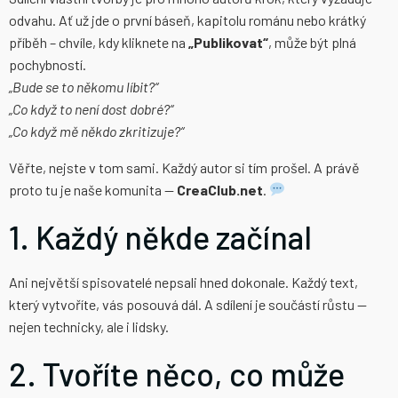
odvahu. Ať už jde o první báseň, kapitolu románu nebo krátký
příběh – chvíle, kdy kliknete na
„Publikovat“
, může být plná
pochybností.
„Bude se to někomu líbit?“
„Co když to není dost dobré?“
„Co když mě někdo zkritizuje?“
Věřte, nejste v tom sami. Každý autor si tím prošel. A právě
proto tu je naše komunita —
CreaClub.net
.
1. Každý někde začínal
Ani největší spisovatelé nepsali hned dokonale. Každý text,
který vytvoříte, vás posouvá dál. A sdílení je součástí růstu —
nejen technicky, ale i lidsky.
2. Tvoříte něco, co může