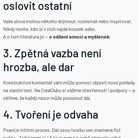
oslovit ostatní
Vaše slova mohou někoho dojmout, rozesmát nebo inspirovat.
Nikdy nevíte, kdo si v nich najde kousek sebe.
A o tom literatura je —
o sdílení emocí a myšlenek
.
3. Zpětná vazba není
hrozba, ale dar
Konstruktivní komentář vám může pomoci objevit nové pohledy
na vlastní text. Na CreaClubu si vážíme otevřenosti i podpory — a
věříme, že každý názor může posunout dál.
4. Tvoření je odvaha
Psaní je intimní proces. Dát svou tvorbu ven znamená říct
světu: „Tohle jsem já.“ A to je samo o sobě obrovsky silné.