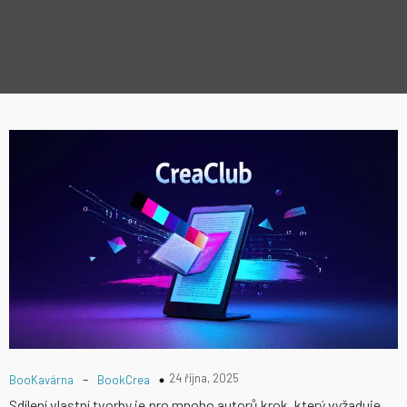
-
24 října, 2025
BooKavárna
BookCrea
Sdílení vlastní tvorby je pro mnoho autorů krok, který vyžaduje