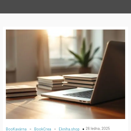
-
-
26 ledna, 2025
BooKavárna
BookCrea
Ekniha.shop